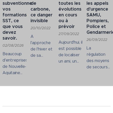
subventionne
de
toutes les
les appels
vos
carbone,
évolutions
d'urgence
formations
ce danger
en cours
SAMU,
SST, ce
invisible
ou à
Pompiers,
que vous
prévoir
Police et
20/10/2022
devez
Gendarmeri
27/09/2022
A
savoir.
26/09/2022
Aujourd'hui, il
l'approche
02/08/2026
La
est possible
de l'hiver et
Beaucoup
régulation
de localiser
de sa
d'entreprises
des moyens
un ami, un
traditionnelle
de Nouvelle-
de secours
enfant et
utilisation
Aquitaine
à victimes
parfois
intensive
ignorent qu'il
est
même un
des
existe
effectuée
inconnu sur
appareils de
aujourd'hui
par les
des
chauffage
une
centres de
applications
(Chaudière,
subvention
réception
de
cheminée),
spécifique
et de
rencontre.
mais aussi