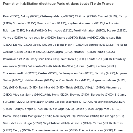
Paris et dans toute l'Ile de France
Formation habilitation électrique
Paris (75000), Antony (92160), Châtenay-Malabry (92290), Châtillon (92320), Clamart (92140), Clichy
(92110), Colombes (92700), Gennevilliers (92230), Issy-les-Moulineaux (92130), Le Plessis-
Robinson (92350), Malakoff (92240), Montrouge (92120), Rueil-Malmaison (92500), Sceaux (92330),
Vanves (92170), Aulnay-sous-Bois (93600), Bagnolet (93170), Bobigny (93000), Clichy-sous-Bois
(93390), Drancy (93700), Gagny (93220), Le Blanc-Mesnil (93150), Le Bourget (93350), Le Pré-Saint-
Gervais (93310), Les Lilas (93260), Livry-Gargan (93190), Montreuil (93100), Pantin (93500),
Romainville (93230), Rosny-sous-Bois (93110), Saint-Denis (93200), Saint-Ouen (93400), Tremblay-
en-France (93290), Villepinte (93420), Alfortville (94140), Arcueil (94110), Cachan (94230),
Charenton-le-Pont (94220), Créteil (94000), Fontenay-sous-Bois (94120), Gentilly (94250), Ivry-sur-
Seine (94200), L'Haÿ-les-Roses (94240), Le Kremlin-Bicêtre (94270), Nogent-sur-Marne (94130),
Orly (94310), Rungis (94150), Saint-Mandé (94160), Thiais (94320), Villejuif (94800), Vincennes
(94300), Vitry-sur-Seine (94400), Athis-Mons (91200), Bièvres (91570), Bondoufle (91070), Brétigny-
sur-Orge (91220), Chilly-Mazarin (91380), Corbeil-Essonnes (91100), Courcouronnes (91080), Évry
(91000), Fleury-Mérogis (91700), Juvisy-sur-Orge (91260), Lisses (91090), Longjumeau (91160),
Marcoussis (91460), Montgeron (91230), Montlhéry (91310), Palaiseau (91120), Ris-Orangis (91130),
Saint-Michel-sur-Orge (91240), Viry-Châtillon (91170), Wissous (91320), Yerres (91330), Bezons
(95870), Cergy (95000), Chennevières-lès-Louvres (95380), Épiais-lès-Louvres (95380), Fosses