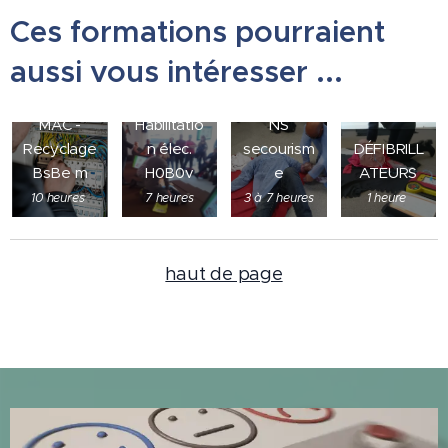
Ces formations pourraient
aussi vous intéresser ...
INITIATIO
MAC -
Habilitatio
NS
Recyclage
n élec.
secourism
DÉFIBRILL
BsBe m
H0B0v
e
ATEURS
10 heures
7 heures
3 à 7 heures
1 heure
haut de page