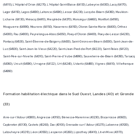
(64110), L'Hôpital-d'Orion (64270), L'Hôpital-Saint-Blaise (64130), Labeyrie (64300), Lacq (64170),
"départ
aucun de
plus que
Lagor (64150), Lagos (64800), Lahonce (64990), Lescar (64230), Lucq-de-Béarn (64360), Mauléon-
réflexe" de
ces services
jamais à
Licharre (64130), Méracq (64410), Mesplède (64370), Monségur (64460), Montfort (64190),
leurs
n'est en
craindre....
Mouguerre (64990), Mourenx (64150), Navarrenx (64190), Oloron-Sainte-Marie (64400), Orthez
moyens en
mesure de
(64300), Pau (64000), Peyrelongue-Abos (64350), Poey-d'Oloron (64400), Poey-de-Lescar (64230),
cas
vous faire...
Pontacq (64530), Saint-Étienne-de-Baïgorry (64430), Saint-Girons-en-Béarn (64300), Saint-Jean-de-
d'urgence
Luz (64500), Saint-Jean-le-Vieux (64220), Saint-Jean-Pied-de-Port (64220), Saint-Palais (64120),
vitale
Saint-Pée-sur-Nivelle (64310), Saint-Pierre-d'Irube (64990), Sauveterre-de-Béarn (64390), Tarsacq
flagrante.
(64360), Urcuit (64990), Urrugne (64122), Urt (64240), Ustaritz (64480), Vignes (64410), Villefranque
Des plates-
(64990)
formes...
dans le Sud Ouest, Landes (40) et Gironde
Formation habilitation électrique
(33)
Aire-sur-l'Adour (40800), Angresse (40150), Bénesse-Maremne (40230), Biscarrosse (40600),
Capbreton (40130), Castets (40260), Dax (40100), Grenade-sur-l'Adour (40270), Labenne (40530),
Labouheyre (40210), Léon (40550), Lesperon (40260), Liposthey (40410), Lit-et-Mixe (40170),