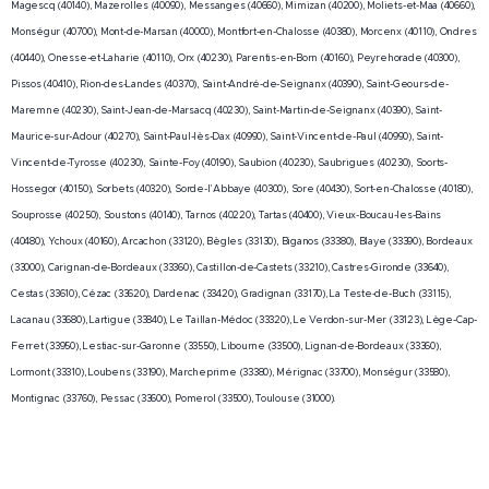
Magescq (40140), Mazerolles (40090), Messanges (40660), Mimizan (40200), Moliets-et-Maa (40660),
Monségur (40700), Mont-de-Marsan (40000), Montfort-en-Chalosse (40380), Morcenx (40110), Ondres
(40440), Onesse-et-Laharie (40110), Orx (40230), Parentis-en-Born (40160), Peyrehorade (40300),
Pissos (40410), Rion-des-Landes (40370), Saint-André-de-Seignanx (40390), Saint-Geours-de-
Maremne (40230), Saint-Jean-de-Marsacq (40230), Saint-Martin-de-Seignanx (40390), Saint-
Maurice-sur-Adour (40270), Saint-Paul-lès-Dax (40990), Saint-Vincent-de-Paul (40990), Saint-
Vincent-de-Tyrosse (40230), Sainte-Foy (40190), Saubion (40230), Saubrigues (40230), Soorts-
Hossegor (40150), Sorbets (40320), Sorde-l'Abbaye (40300), Sore (40430), Sort-en-Chalosse (40180),
Souprosse (40250), Soustons (40140), Tarnos (40220), Tartas (40400), Vieux-Boucau-les-Bains
(40480), Ychoux (40160), Arcachon (33120), Bègles (33130), Biganos (33380), Blaye (33390), Bordeaux
(33000), Carignan-de-Bordeaux (33360), Castillon-de-Castets (33210), Castres-Gironde (33640),
Cestas (33610), Cézac (33620), Dardenac (33420), Gradignan (33170), La Teste-de-Buch (33115),
Lacanau (33680), Lartigue (33840), Le Taillan-Médoc (33320), Le Verdon-sur-Mer (33123), Lège-Cap-
Ferret (33950), Lestiac-sur-Garonne (33550), Libourne (33500), Lignan-de-Bordeaux (33360),
Lormont (33310), Loubens (33190), Marcheprime (33380), Mérignac (33700), Monségur (33580),
Montignac (33760), Pessac (33600), Pomerol (33500), Toulouse (31000).