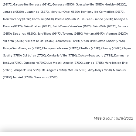
(95470), Garges-lès-Gonesse (95140), Gonesse (95500), Goussainville (95190), Herblay (95220),
Louvres (95380), Luzarches (95270), Méry-sur-Oise (95540), Montigny-lès-Cormeilles (95370),
Montmorency (95160), Pontoise (95300), Presles (95590), Puiseux-en-France (95380), Roissy-en-
France (95700) ,Saint-Gratien (95210), Saint-Ouen-l'Aumône (95310), Saint-Witz (95470), Sannois
(95110), Sarcelles (95200), Survilliers (95470), Taverny (95150), Vémars (95470), Viarmes (95270),
Villeron (95380), Villiers-le-Bel (95400), Achères-la-Forêt (77760), Brie-Comte-Robert (77170),
Bussy-Saint-Georges (77600), Champs-sur-Marne (77420), Chelles (77500), Chessy (77700), Claye-
Souilly (77410), Collégien (77090), Combs-la-Ville (77380), Croissy-Beaubourg (77183), Dammarie-
les-Lys (77190), Dampmart (77400), Le Mesnil-Amelot (77990), Lognes (77185), Marolles-en-Brie
(77120), Mauperthuis (77120), Mauregard (77990), Meaux (77100), Mitry-Mory (77290), Nemours
(77140), Noisiel (77186), Ormesson (77167).
Mise à jour : 18/11/2022