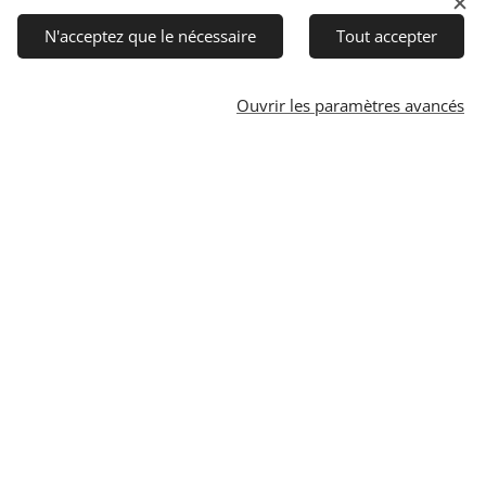
N'acceptez que le nécessaire
Tout accepter
se technique
Ouvrir les paramètres avancés
RVENANTS QUALIFIES
venants est qualifié dans son
e et justifie d'une pratique du
ns opérationnelles, appuyant son
 charge financière
 OPCO - OPérateur de