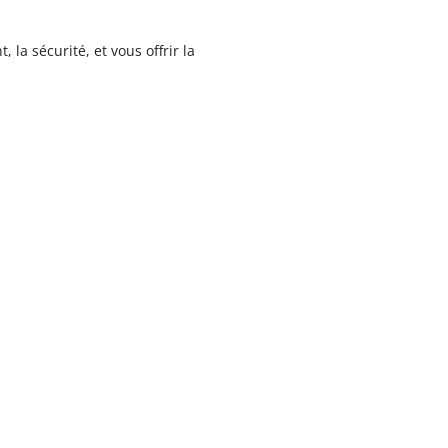
 la sécurité, et vous offrir la
istance
Experti
RÈS ...
DES INTE
res, nous assurons un
Chacun de nos inter
et clients, afin de les
domaine de compétenc
écurisation de leur(s)
terrain ou de fonctio
savoir-faire technique.
ogique
Prise en
FIÉE ET
PAR VOTRE