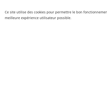
Ce site utilise des cookies pour permettre le bon fonctionnement,
meilleure expérience utilisateur possible.
Conseils et ass
AVANT, PENDANT, AP
Face aux exigences règlementai
lien étroit avec nos partenaires 
guider et les assister dans la s
établissement(s) et activité(s).
Qualité pédag
UNE QUALITÉ CERTI