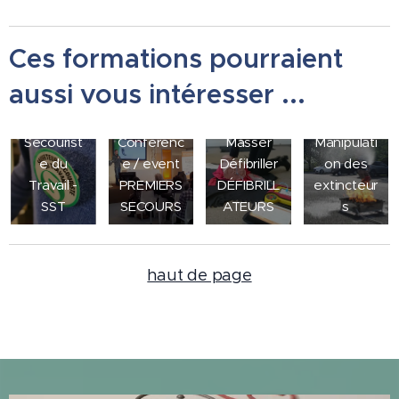
Ces formations pourraient
aussi vous intéresser ...
INCENDIE
Sauveteur
Alerter
-
Secourist
Conférenc
Masser
Manipulati
e du
e / event
Défibriller
on des
Travail -
PREMIERS
DÉFIBRILL
extincteur
SST
SECOURS
ATEURS
s
haut de page