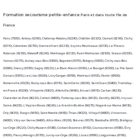
Formation secourisme petite-enfance
Paris et dans toute l'Ile de
France
Paris (75000), Antony (92160), Châtenay-Malabry (92290), Châtillon (92320), Clamart (92140), Clichy
(92110), Colombes (92700), Gennevilliers (92230), Issy-les-Moulineaux (92130), Le Plessis-
Robinson (92350), Malakoff (92240), Montrouge (92120), Rueil-Malmaison (92500), Sceaux (92330),
Vanves (92170), Aulnay-sous-Bois (93600), Bagnolet (93170), Bobigny (93000), Clichy-sous-Bois
(93390), Drancy (93700), Gagny (93220), Le Blanc-Mesnil (93150), Le Bourget (93350), Le Pré-Saint-
Gervais (93310), Les Lilas (93260), Livry-Gargan (93190), Montreuil (93100), Pantin (93500),
Romainville (93230), Rosny-sous-Bois (93110), Saint-Denis (93200), Saint-Ouen (93400), Tremblay-
en-France (93290), Villepinte (93420), Alfortville (94140), Arcueil (94110), Cachan (94230),
Charenton-le-Pont (94220), Créteil (94000), Fontenay-sous-Bois (94120), Gentilly (94250), Ivry-sur-
Seine (94200), L'Haÿ-les-Roses (94240), Le Kremlin-Bicêtre (94270), Nogent-sur-Marne (94130),
Orly (94310), Rungis (94150), Saint-Mandé (94160), Thiais (94320), Villejuif (94800), Vincennes
(94300), Vitry-sur-Seine (94400), Athis-Mons (91200), Bièvres (91570), Bondoufle (91070), Brétigny-
sur-Orge (91220), Chilly-Mazarin (91380), Corbeil-Essonnes (91100), Courcouronnes (91080), Évry
(91000), Fleury-Mérogis (91700), Juvisy-sur-Orge (91260), Lisses (91090), Longjumeau (91160),