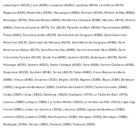
Labouheyre (40210), Léon (40550), Lesperon (40260), Liposthey (40410), Lit-et-Mixe (40170),
Magescq (40140), Mazerolles (40090), Messanges (40660), Mimizan (40200), Moliets-et-Maa (40660),
Monségur (40700), Mont-de-Marsan (40000), Montfort-en-Chalosse (40380), Morcenx (40110), Ondres
(40440), Onesse-et-Laharie (40110), Orx (40230), Parentis-en-Born (40160), Peyrehorade (40300),
Pissos (40410), Rion-des-Landes (40370), Saint-André-de-Seignanx (40390), Saint-Geours-de-
Maremne (40230), Saint-Jean-de-Marsacq (40230), Saint-Martin-de-Seignanx (40390), Saint-
Maurice-sur-Adour (40270), Saint-Paul-lès-Dax (40990), Saint-Vincent-de-Paul (40990), Saint-
Vincent-de-Tyrosse (40230), Sainte-Foy (40190), Saubion (40230), Saubrigues (40230), Soorts-
Hossegor (40150), Sorbets (40320), Sorde-l'Abbaye (40300), Sore (40430), Sort-en-Chalosse (40180),
Souprosse (40250), Soustons (40140), Tarnos (40220), Tartas (40400), Vieux-Boucau-les-Bains
(40480), Ychoux (40160), Arcachon (33120), Bègles (33130), Biganos (33380), Blaye (33390), Bordeaux
(33000), Carignan-de-Bordeaux (33360), Castillon-de-Castets (33210), Castres-Gironde (33640),
Cestas (33610), Cézac (33620), Dardenac (33420), Gradignan (33170), La Teste-de-Buch (33115),
Lacanau (33680), Lartigue (33840), Le Taillan-Médoc (33320), Le Verdon-sur-Mer (33123), Lège-Cap-
Ferret (33950), Lestiac-sur-Garonne (33550), Libourne (33500), Lignan-de-Bordeaux (33360),
Lormont (33310), Loubens (33190), Marcheprime (33380), Mérignac (33700), Monségur (33580),
Montignac (33760), Pessac (33600), Pomerol (33500), Toulouse (31000).