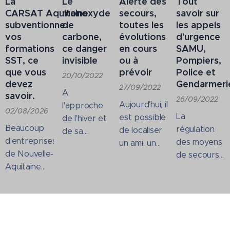
La
Le
Alerte des
Tout
CARSAT Aquitaine
monoxyde
secours,
savoir sur
subventionne
de
toutes les
les appels
vos
carbone,
évolutions
d'urgence
formations
ce danger
en cours
SAMU,
SST, ce
invisible
ou à
Pompiers,
que vous
prévoir
Police et
20/10/2022
devez
Gendarmeri
27/09/2022
A
savoir.
26/09/2022
Aujourd'hui, il
l'approche
02/08/2026
La
est possible
de l'hiver et
Beaucoup
régulation
de localiser
de sa
d'entreprises
des moyens
un ami, un
traditionnelle
de Nouvelle-
de secours
enfant et
utilisation
Aquitaine
à victimes
parfois
intensive
ignorent qu'il
est
même un
des
existe
effectuée
inconnu sur
appareils de
aujourd'hui
par les
des
chauffage
une
centres de
applications
(Chaudière,