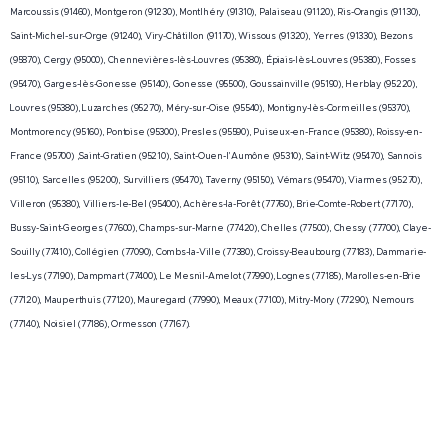
Marcoussis (91460), Montgeron (91230), Montlhéry (91310), Palaiseau (91120), Ris-Orangis (91130),
Saint-Michel-sur-Orge (91240), Viry-Châtillon (91170), Wissous (91320), Yerres (91330), Bezons
(95870), Cergy (95000), Chennevières-lès-Louvres (95380), Épiais-lès-Louvres (95380), Fosses
(95470), Garges-lès-Gonesse (95140), Gonesse (95500), Goussainville (95190), Herblay (95220),
Louvres (95380), Luzarches (95270), Méry-sur-Oise (95540), Montigny-lès-Cormeilles (95370),
Montmorency (95160), Pontoise (95300), Presles (95590), Puiseux-en-France (95380), Roissy-en-
France (95700) ,Saint-Gratien (95210), Saint-Ouen-l'Aumône (95310), Saint-Witz (95470), Sannois
(95110), Sarcelles (95200), Survilliers (95470), Taverny (95150), Vémars (95470), Viarmes (95270),
Villeron (95380), Villiers-le-Bel (95400), Achères-la-Forêt (77760), Brie-Comte-Robert (77170),
Bussy-Saint-Georges (77600), Champs-sur-Marne (77420), Chelles (77500), Chessy (77700), Claye-
Souilly (77410), Collégien (77090), Combs-la-Ville (77380), Croissy-Beaubourg (77183), Dammarie-
les-Lys (77190), Dampmart (77400), Le Mesnil-Amelot (77990), Lognes (77185), Marolles-en-Brie
(77120), Mauperthuis (77120), Mauregard (77990), Meaux (77100), Mitry-Mory (77290), Nemours
(77140), Noisiel (77186), Ormesson (77167).