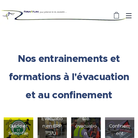
Nos entrainements et
formations à l'évacuation
et au confinement
Responsa
Évacuatio
ble
Guide et
n en ERP
évacuatio
Confinem
Serre-file
J/U
n
ent