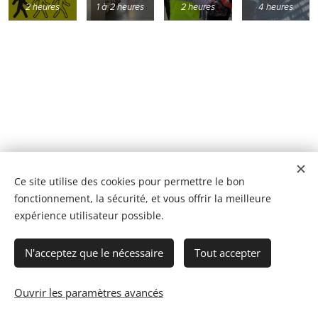
2 heures
1 à 2 heures
2 heures
4 heures
Ce site utilise des cookies pour permettre le bon
fonctionnement, la sécurité, et vous offrir la meilleure
FORMATLAN - 1, allée des Vignes - 64340 BOUCAU -
expérience utilisateur possible.
contact@formatlan.co
m
- 09 81 34 73 45
SIRET 52474199800032 - Immatriculation RCS Bayonne :
524741998 - NDA Préfecture de Nouvelle Aquitaine :
N'acceptez que le nécessaire
Tout accepter
75640505564
Cookies
Ouvrir les paramètres avancés