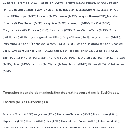
Guinarthe-Parenties (64390), Hasparren (64240), Hendaye (64700), Irissarry (64780), Jurançon
obstacle au
les secours,
(CO) sont
(64110), L'Hôpital-d'Orion (64270), L'Hôpital-Saint-Blaise (64130), Labeyrie (64300), Lacq (64170),
"départ
aucun de
plus que
Lagor (64150), Lagos (64800), Lahonce (64990), Lescar (64230), Lucq-de-Béarn (64360), Mauléon-
réflexe" de
ces services
jamais à
Licharre (64130), Méracq (64410), Mesplède (64370), Monségur (64460), Montfort (64190),
leurs
n'est en
craindre....
Mouguerre (64990), Mourenx (64150), Navarrenx (64190), Oloron-Sainte-Marie (64400), Orthez
moyens en
mesure de
(64300), Pau (64000), Peyrelongue-Abos (64350), Poey-d'Oloron (64400), Poey-de-Lescar (64230),
cas
vous faire...
Pontacq (64530), Saint-Étienne-de-Baïgorry (64430), Saint-Girons-en-Béarn (64300), Saint-Jean-de-
d'urgence
Luz (64500), Saint-Jean-le-Vieux (64220), Saint-Jean-Pied-de-Port (64220), Saint-Palais (64120),
vitale
Saint-Pée-sur-Nivelle (64310), Saint-Pierre-d'Irube (64990), Sauveterre-de-Béarn (64390), Tarsacq
flagrante.
(64360), Urcuit (64990), Urrugne (64122), Urt (64240), Ustaritz (64480), Vignes (64410), Villefranque
Des plates-
(64990)
formes...
incendie de manipulation des extincteurs
dans le Sud Ouest,
Formation
Landes (40) et Gironde (33)
Aire-sur-l'Adour (40800), Angresse (40150), Bénesse-Maremne (40230), Biscarrosse (40600),
Capbreton (40130), Castets (40260), Dax (40100), Grenade-sur-l'Adour (40270), Labenne (40530),
Labouheyre (40210), Léon (40550), Lesperon (40260), Liposthey (40410), Lit-et-Mixe (40170),