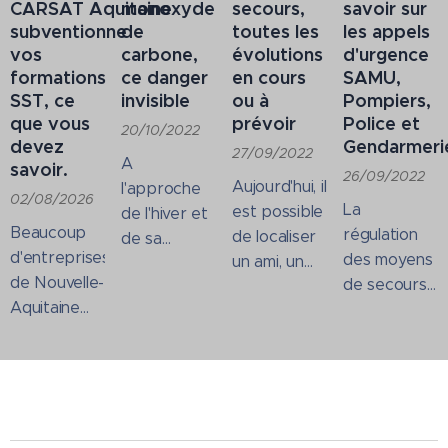
CARSAT Aquitaine
monoxyde
secours,
savoir sur
subventionne
de
toutes les
les appels
vos
carbone,
évolutions
d'urgence
formations
ce danger
en cours
SAMU,
SST, ce
invisible
ou à
Pompiers,
que vous
prévoir
Police et
20/10/2022
devez
Gendarmeri
27/09/2022
A
savoir.
26/09/2022
Aujourd'hui, il
l'approche
02/08/2026
La
est possible
de l'hiver et
Beaucoup
régulation
de localiser
de sa
d'entreprises
des moyens
un ami, un
traditionnelle
de Nouvelle-
de secours
enfant et
utilisation
Aquitaine
à victimes
parfois
intensive
ignorent qu'il
est
même un
des
existe
effectuée
inconnu sur
appareils de
aujourd'hui
par les
des
chauffage
une
centres de
applications
(Chaudière,
subvention
réception
de
cheminée),