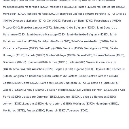
Magescq (40140), Mazerolles (40090), Messanges (40660), Mimizan (40200), Moliets-et-Maa (40660),
Monségur (40700), Mont-de-Marsan (40000), Montfort-en-Chalosse (40380), Morcenx (40110), Ondres
(40440), Onesse-et-Laharie (40110), Orx (40230), Parentis-en-Born (40160), Peyrehorade (40300),
Pissos (40410), Rion-des-Landes (40370), Saint-André-de-Seignanx (40390), Saint-Geours-de-
Maremne (40230), Saint-Jean-de-Marsacq (40230), Saint-Martin-de-Seignanx (40390), Saint-
Maurice-sur-Adour (40270), Saint-Paul-lès-Dax (40990), Saint-Vincent-de-Paul (40990), Saint-
Vincent-de-Tyrosse (40230), Sainte-Foy (40190), Saubion (40230), Saubrigues (40230), Soorts-
Hossegor (40150), Sorbets (40320), Sorde-l'Abbaye (40300), Sore (40430), Sort-en-Chalosse (40180),
Souprosse (40250), Soustons (40140), Tarnos (40220), Tartas (40400), Vieux-Boucau-les-Bains
(40480), Ychoux (40160), Arcachon (33120), Bègles (33130), Biganos (33380), Blaye (33390), Bordeaux
(33000), Carignan-de-Bordeaux (33360), Castillon-de-Castets (33210), Castres-Gironde (33640),
Cestas (33610), Cézac (33620), Dardenac (33420), Gradignan (33170), La Teste-de-Buch (33115),
Lacanau (33680), Lartigue (33840), Le Taillan-Médoc (33320), Le Verdon-sur-Mer (33123), Lège-Cap-
Ferret (33950), Lestiac-sur-Garonne (33550), Libourne (33500), Lignan-de-Bordeaux (33360),
Lormont (33310), Loubens (33190), Marcheprime (33380), Mérignac (33700), Monségur (33580),
Montignac (33760), Pessac (33600), Pomerol (33500), Toulouse (31000).