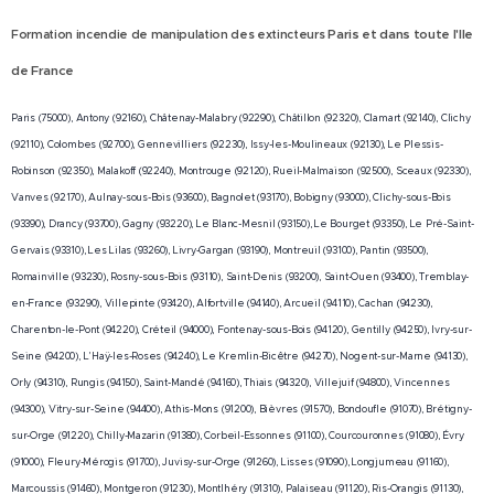
Paris et dans toute l'Ile
Formation incendie de manipulation des extincteurs
de France
Paris (75000), Antony (92160), Châtenay-Malabry (92290), Châtillon (92320), Clamart (92140), Clichy
(92110), Colombes (92700), Gennevilliers (92230), Issy-les-Moulineaux (92130), Le Plessis-
Robinson (92350), Malakoff (92240), Montrouge (92120), Rueil-Malmaison (92500), Sceaux (92330),
Vanves (92170), Aulnay-sous-Bois (93600), Bagnolet (93170), Bobigny (93000), Clichy-sous-Bois
(93390), Drancy (93700), Gagny (93220), Le Blanc-Mesnil (93150), Le Bourget (93350), Le Pré-Saint-
Gervais (93310), Les Lilas (93260), Livry-Gargan (93190), Montreuil (93100), Pantin (93500),
Romainville (93230), Rosny-sous-Bois (93110), Saint-Denis (93200), Saint-Ouen (93400), Tremblay-
en-France (93290), Villepinte (93420), Alfortville (94140), Arcueil (94110), Cachan (94230),
Charenton-le-Pont (94220), Créteil (94000), Fontenay-sous-Bois (94120), Gentilly (94250), Ivry-sur-
Seine (94200), L'Haÿ-les-Roses (94240), Le Kremlin-Bicêtre (94270), Nogent-sur-Marne (94130),
Orly (94310), Rungis (94150), Saint-Mandé (94160), Thiais (94320), Villejuif (94800), Vincennes
(94300), Vitry-sur-Seine (94400), Athis-Mons (91200), Bièvres (91570), Bondoufle (91070), Brétigny-
sur-Orge (91220), Chilly-Mazarin (91380), Corbeil-Essonnes (91100), Courcouronnes (91080), Évry
(91000), Fleury-Mérogis (91700), Juvisy-sur-Orge (91260), Lisses (91090), Longjumeau (91160),
Marcoussis (91460), Montgeron (91230), Montlhéry (91310), Palaiseau (91120), Ris-Orangis (91130),