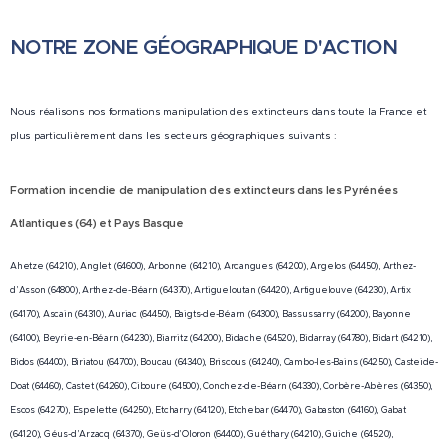
spécifique
et de
rencontre.
mais aussi
de la
régulation
Nous
du contexte
NOTRE ZONE GÉOGRAPHIQUE D'ACTION
CARSAT
des appels
pouvons
économique
Aquitaine
(CRRA) 15
discuter en
particulier
permettant
des SAMU,
visio avec
Nous réalisons nos formations manipulation des extincteurs dans toute la France et
de 2022, qui
de financer
auxquels
plus particulièrement dans les secteurs géographiques suivants :
des
va pousser
une partie
sont
personnes à
certain(e)s
importante
transmis
l'autre bout
à la
Formation incendie de manipulation des extincteurs dans
les Pyrénées
des actions
tous les
de la
tentation de
Atlantiques (64) et Pays Basque
de
appels
planète,
calfeutrer le
prévention
reçus,
échanger
moindre
Ahetze (64210), Anglet (64600), Arbonne (64210), Arcangues (64200), Argelos (64450), Arthez-
des malaises
notamment
des vidéos.
passage
d'Asson (64800), Arthez-de-Béarn (64370), Artigueloutan (64420), Artiguelouve (64230), Artix
au travail.
par les
Mais,
d'air frais,
(64170), Ascain (64310), Auriac (64450), Baigts-de-Béarn (64300), Bassussarry (64200), Bayonne
sapeurs-
lorsqu'une
les risques
(64100), Beyrie-en-Béarn (64230), Biarritz (64200), Bidache (64520), Bidarray (64780), Bidart (64210),
pompiers.
situation
Bidos (64400), Biriatou (64700), Boucau (64340), Briscous (64240), Cambo-les-Bains (64250), Casteide-
d'intoxication
Ces
déstabilisante
Doat (64460), Castet (64260), Ciboure (64500), Conchez-de-Béarn (64330), Corbère-Abères (64350),
au
dispositions
Escos (64270), Espelette (64250), Etcharry (64120), Etchebar (64470), Gabaston (64160), Gabat
nécessite
monoxyde
ne font pas
(64120), Géus-d'Arzacq (64370), Geüs-d'Oloron (64400), Guéthary (64210), Guiche (64520),
d'appeler
de carbone