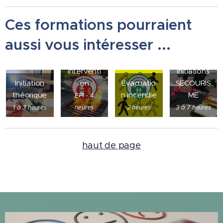
Ces formations pourraient
aussi vous intéresser ...
EPI - 1ère
Interventi
Initiations
Initiation
on
Évacuatio
SECOURIS
théorique
n incendie
ME
EPI - 4
1 à 3 heures
heures
2 heures
3 à 7 heures
haut de page