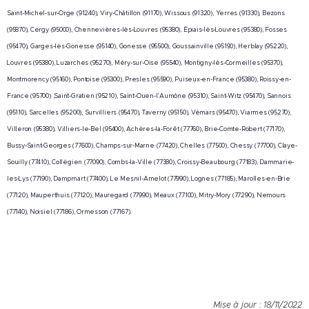
Saint-Michel-sur-Orge (91240), Viry-Châtillon (91170), Wissous (91320), Yerres (91330), Bezons
(95870), Cergy (95000), Chennevières-lès-Louvres (95380), Épiais-lès-Louvres (95380), Fosses
(95470), Garges-lès-Gonesse (95140), Gonesse (95500), Goussainville (95190), Herblay (95220),
Louvres (95380), Luzarches (95270), Méry-sur-Oise (95540), Montigny-lès-Cormeilles (95370),
Montmorency (95160), Pontoise (95300), Presles (95590), Puiseux-en-France (95380), Roissy-en-
France (95700) ,Saint-Gratien (95210), Saint-Ouen-l'Aumône (95310), Saint-Witz (95470), Sannois
(95110), Sarcelles (95200), Survilliers (95470), Taverny (95150), Vémars (95470), Viarmes (95270),
Villeron (95380), Villiers-le-Bel (95400), Achères-la-Forêt (77760), Brie-Comte-Robert (77170),
Bussy-Saint-Georges (77600), Champs-sur-Marne (77420), Chelles (77500), Chessy (77700), Claye-
Souilly (77410), Collégien (77090), Combs-la-Ville (77380), Croissy-Beaubourg (77183), Dammarie-
les-Lys (77190), Dampmart (77400), Le Mesnil-Amelot (77990), Lognes (77185), Marolles-en-Brie
(77120), Mauperthuis (77120), Mauregard (77990), Meaux (77100), Mitry-Mory (77290), Nemours
(77140), Noisiel (77186), Ormesson (77167).
Mise à jour : 18/11/2022