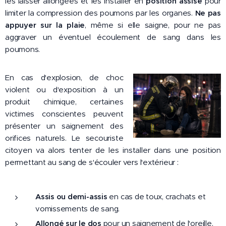
les laisser allongées et les installer en
position assise
pour
limiter la compression des poumons par les organes.
Ne pas
appuyer sur la plaie
, même si elle saigne, pour ne pas
aggraver un éventuel écoulement de sang dans les
poumons.
En cas d'explosion, de choc
violent ou d'exposition à un
produit chimique, certaines
victimes conscientes peuvent
présenter un saignement des
orifices naturels. Le secouriste
citoyen va alors tenter de les installer dans une position
permettant au sang de s'écouler vers l'extérieur :
Assis ou demi-assis
en cas de toux, crachats et
vomissements de sang.
Allongé sur le dos
pour un saignement de l'oreille.