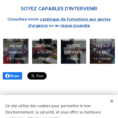
SOYEZ CAPABLES D'INTERVENIR
Consultez notre
catalogue de formations aux gestes
d'urgence
ou au
risque incendie
INITIATIO
CONFERE
NS sur
DÉFIBRILL
PETITE
NCES /
mesure
ATEURS
ENFANCE
DEMO
3 à 7 heures
1 heure
7 heures
1 à 3 heures
Share
Ce site utilise des cookies pour permettre le bon
fonctionnement, la sécurité, et vous offrir la meilleure
FORMATLAN - 1, allée des Vignes - 64340 BOUCAU -